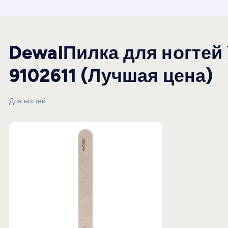
и
ю
DewalПилка для ногтей 
9102611 (Лучшая цена)
Для ногтей