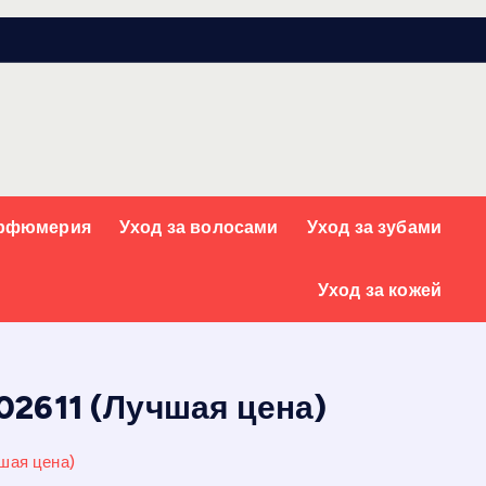
арфюмерия
Уход за волосами
Уход за зубами
Уход за кожей
02611 (Лучшая цена)
шая цена)