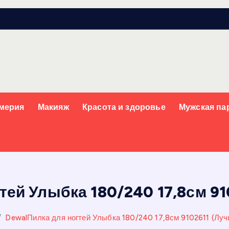
мерия
Макияж
Красота и здоровье
Мужская п
тей Улыбка 180/240 17,8см 91
DewalПилка для ногтей Улыбка 180/240 17,8см 9102611 (Луч