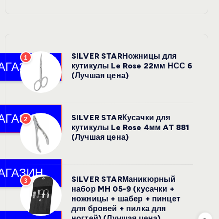
SILVER STARНожницы для
1
кутикулы Le Rose 22мм НСС 6
(Лучшая цена)
SILVER STARКусачки для
2
кутикулы Le Rose 4мм AT 881
(Лучшая цена)
SILVER STARМаникюрный
3
набор MH 05-9 (кусачки +
ножницы + шабер + пинцет
для бровей + пилка для
ногтей) (Лучшая цена)