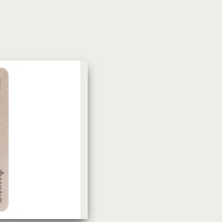
УХОД ЗА КОЖЕЙ
DoveКрем-мыло Кокосовое
молоко и лепестки жасмина Pu
Panpering Coconut Milk (Лучш
цена)