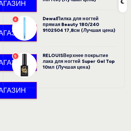
DewalПилка для ногтей
4
прямая Beauty 180/240
9102504 17,8см (Лучшая цена)
RELOUISВерхнее покрытие
5
лака для ногтей Super Gel Top
10мл (Лучшая цена)