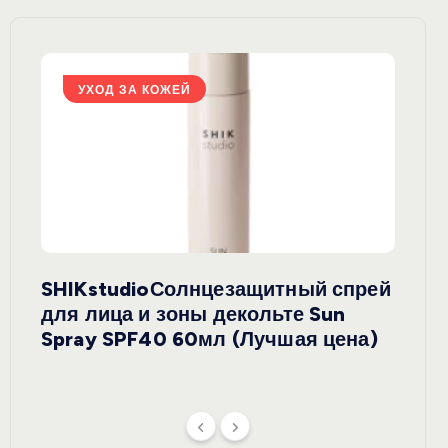
УХОД ЗА КОЖЕЙ
У
SHIKstudioСолнцезащитный спрей
Derm
rely
для лица и зоны декольте Sun
крем
ая
Spray SPF40 60мл (Лучшая цена)
зеле
SPF5