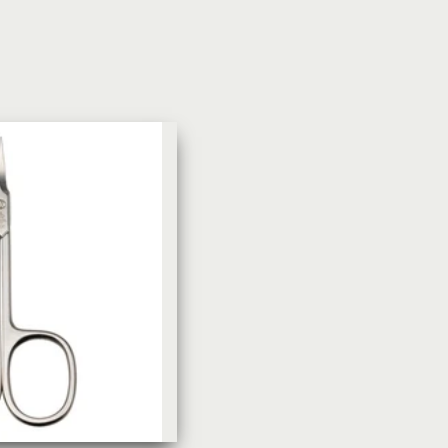
УХОД ЗА КОЖЕЙ
DoveКрем-мыло Кокосовое
молоко и лепестки жасмина Pu
Panpering Coconut Milk (Лучш
цена)