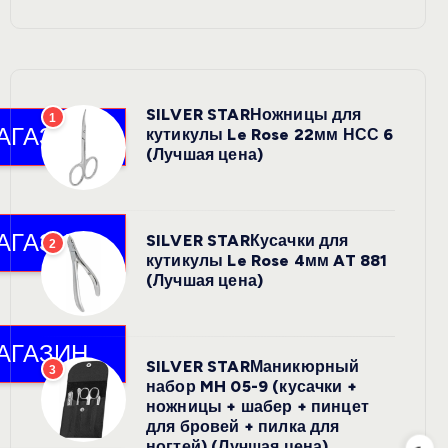
SILVER STARНожницы для
1
кутикулы Le Rose 22мм НСС 6
(Лучшая цена)
SILVER STARКусачки для
2
кутикулы Le Rose 4мм AT 881
(Лучшая цена)
SILVER STARМаникюрный
3
набор MH 05-9 (кусачки +
ножницы + шабер + пинцет
для бровей + пилка для
ногтей) (Лучшая цена)