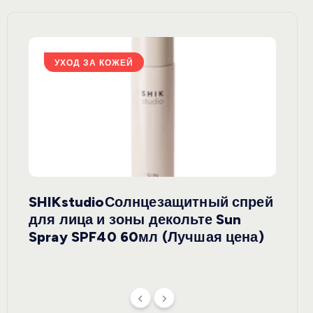
УХОД ЗА КОЖЕЙ
У
SHIKstudioСолнцезащитный спрей
Derm
rely
для лица и зоны декольте Sun
крем
ая
Spray SPF40 60мл (Лучшая цена)
зеле
SPF5