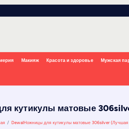
мерия
Макияж
Красота и здоровье
Мужская п
я кутикулы матовые 306silv
ная
DewalНожницы для кутикулы матовые 306silver (Лучшая