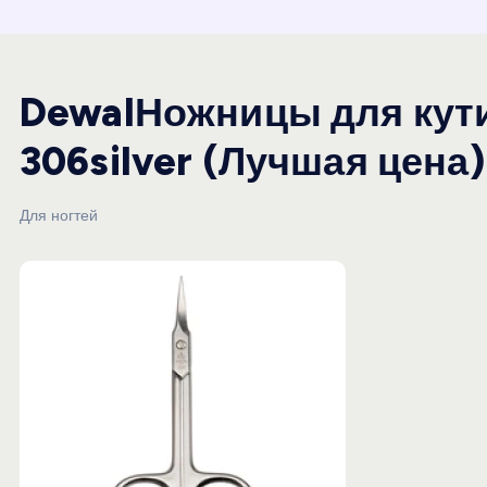
и
ю
DewalНожницы для кут
306silver (Лучшая цена)
Для ногтей