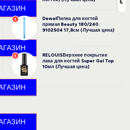
DewalПилка для ногтей
4
прямая Beauty 180/240
9102504 17,8см (Лучшая цена)
RELOUISВерхнее покрытие
5
лака для ногтей Super Gel Top
10мл (Лучшая цена)