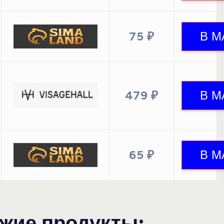
75 ₽
479 ₽
65 ₽
жие продукты: