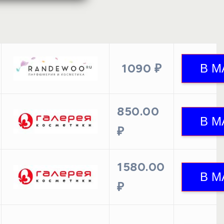
1090 ₽
850.00
₽
1580.00
₽