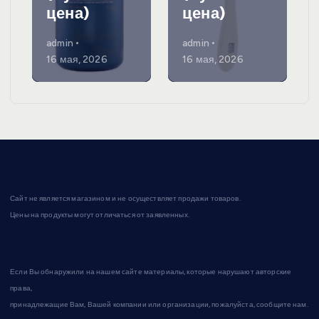
цена)
цена)
admin
admin
16 мая, 2026
16 мая, 2026
Сайт не является магазином и не осуществляет продажи товаров.
Цены на продукты могут отличаться от заявленных.
Если Вы обнаружили на нашем сайте материалы, которые нарушают авторские
права,
принадлежащие Вам, Вашей компании или организации, пожалуйста, сообщите нам.