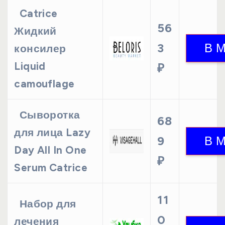
Catrice
56
Жидкий
3
консилер
Liquid
₽
camouflage
Сыворотка
68
для лица Lazy
9
Day All In One
₽
Serum Catrice
11
Набор для
0
лечения