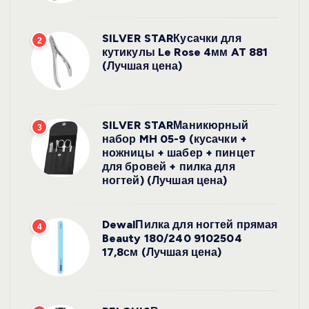
SILVER STARКусачки для
2
кутикулы Le Rose 4мм AT 881
(Лучшая цена)
SILVER STARМаникюрный
3
набор MH 05-9 (кусачки +
ножницы + шабер + пинцет
для бровей + пилка для
ногтей) (Лучшая цена)
DewalПилка для ногтей прямая
4
Beauty 180/240 9102504
17,8см (Лучшая цена)