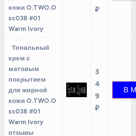
кожи O.TWO.O
₽
sc038 #01
Warm Ivory
Тональный
крем с
матовым
3
покрытием
4
для жирной
9
кожи O.TWO.O
₽
sc038 #01
Warm Ivory
отзывы