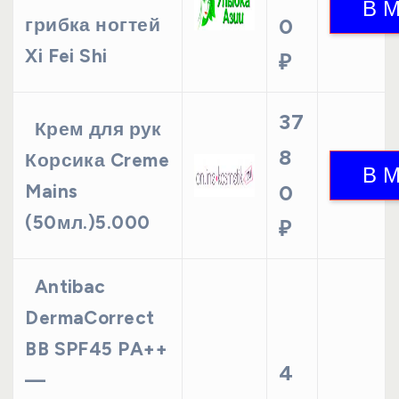
грибка ногтей
0
Xi Fei Shi
₽
37
Крем для рук
8
Корсика Creme
Mains
0
(50мл.)5.000
₽
Antibac
DermaCorrect
BB SPF45 PA++
4
—