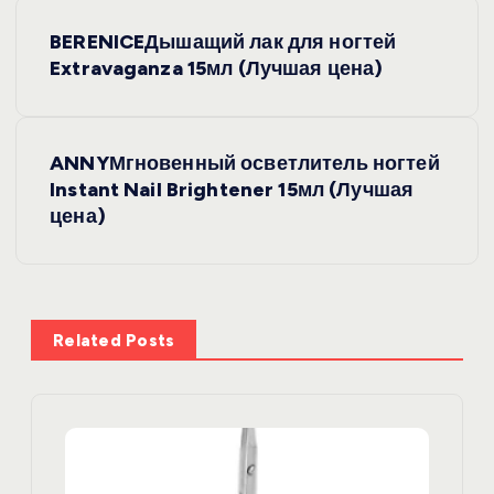
Н
BERENICEДышащий лак для ногтей
а
Extravaganza 15мл (Лучшая цена)
в
ANNYМгновенный осветлитель ногтей
и
Instant Nail Brightener 15мл (Лучшая
цена)
г
а
ц
Related Posts
и
я