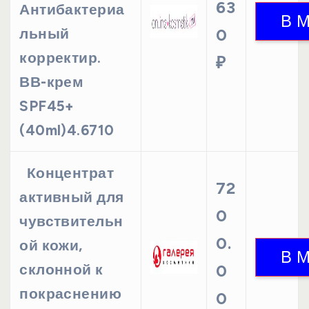
63
Антибактериа
льный
0
корректир.
₽
ВВ-крем
SPF45+
(40ml)4.6710
Концентрат
72
активный для
0
чувствительн
0.
ой кожи,
склонной к
0
покраснению
0