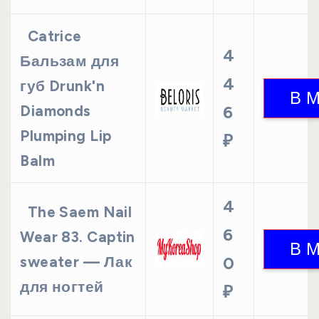
Catrice
4
Бальзам для
4
губ Drunk'n
Diamonds
6
Plumping Lip
₽
Balm
4
The Saem Nail
6
Wear 83. Captin
sweater — Лак
0
для ногтей
₽