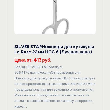
п
о
з
а
SILVER STARНожницы для кутикулы
п
Le Rose 22мм НСС 6 (Лучшая цена)
и
Цена от: 413 руб.
Бренд: SILVER STARАртикул:
с
506417СтранаРоссияОт производителя:
Ножницы для кутикулы 22мм НСС 6 из коллекции
я
Le Rose разработаны экспертами SILVER STAR и
предназначены как для домашнего применения.
Маникюрная принадлежность изготовлена из
м
стали с высокой стойкостью к износу и коррозии,
имеет…