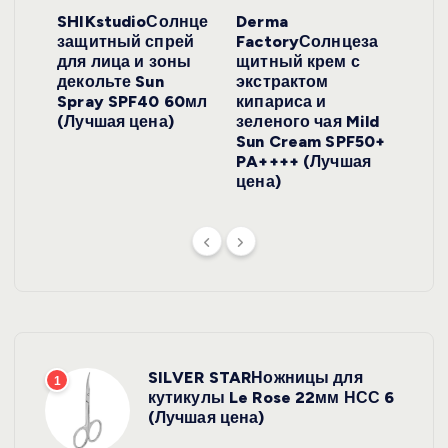
ло
SHIKstudioСолнце
Derma
Ara
локо
защитный спрей
FactoryСолнцеза
ног
для лица и зоны
щитный крем с
пуд
y
декольте Sun
экстрактом
Prof
onut
Spray SPF40 60мл
кипариса и
Cre
ена)
(Лучшая цена)
зеленого чая Mild
(Лу
Sun Cream SPF50+
PA++++ (Лучшая
цена)
SILVER STARНожницы для
1
кутикулы Le Rose 22мм НСС 6
(Лучшая цена)