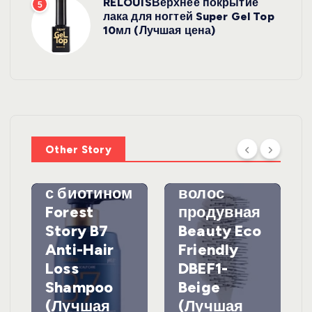
RELOUISВерхнее покрытие
5
лака для ногтей Super Gel Top
10мл (Лучшая цена)
УХОД ЗА
ВОЛОСАМИ
WelcosШа
мпунь для
УХОД ЗА
ВОЛОСАМИ
волос
Other Story
против
DewalЩетк
выпадения
а для
с биотином
волос
Forest
продувная
Story B7
Beauty Eco
Anti-Hair
Friendly
Loss
DBEF1-
Shampoo
Beige
(Лучшая
(Лучшая