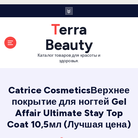
П
е
р
Terra
е
й
Beauty
т
и
Каталог товаров для красоты и
к
здоровья.
с
о
д
е
Catrice CosmeticsВерхнее
р
покрытие для ногтей Gel
ж
а
Affair Ultimate Stay Top
н
и
Coat 10,5мл (Лучшая цена)
ю