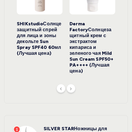
ло
SHIKstudioСолнце
Derma
Ara
локо
защитный спрей
FactoryСолнцеза
ног
для лица и зоны
щитный крем с
пуд
y
декольте Sun
экстрактом
Prof
onut
Spray SPF40 60мл
кипариса и
Cre
ена)
(Лучшая цена)
зеленого чая Mild
(Лу
Sun Cream SPF50+
PA++++ (Лучшая
цена)
SILVER STARНожницы для
1