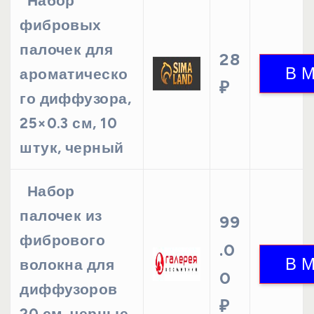
Набор
фибровых
палочек для
28
ароматическо
₽
го диффузора,
25×0.3 см, 10
штук, черный
Набор
палочек из
99
фибрового
.0
волокна для
0
диффузоров
₽
20 см, черные