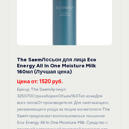
о
з
а
п
The SaemЛосьон для лица Eco
и
Energy All In One Moisture Milk
160мл (Лучшая цена)
с
Цена от: 1520 руб.
я
Бренд: The SaemАртикул:
325070СтранаКореяОбъем160Тип кожиДля
всех типовОт производителя: Для смягчающего,
м
увлажняющего ухода за лицом косметологи The
Saem предлагают воспользоваться лосьоном
Eco Energy All In One Moisture Milk. Средство с