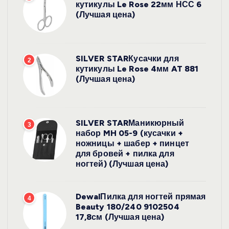
кутикулы Le Rose 22мм НСС 6
(Лучшая цена)
SILVER STARКусачки для
2
кутикулы Le Rose 4мм AT 881
(Лучшая цена)
SILVER STARМаникюрный
3
набор MH 05-9 (кусачки +
ножницы + шабер + пинцет
для бровей + пилка для
ногтей) (Лучшая цена)
DewalПилка для ногтей прямая
4
Beauty 180/240 9102504
17,8см (Лучшая цена)