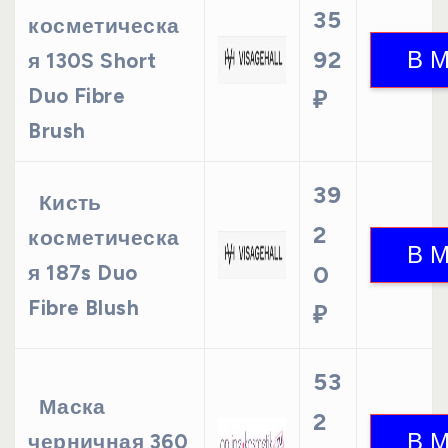
35
косметическа
92
я 130S Short
Duo Fibre
₽
Brush
39
Кисть
2
косметическа
я 187s Duo
0
Fibre Blush
₽
53
Маска
2
черничная 360