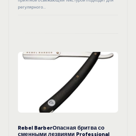
приятной освежающей текстурой подходит для
регулярного…
Rebel BarberОпасная бритва со
сменными лезвиями Professional