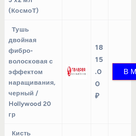
(КосмоТ)
Тушь
двойная
18
фибро-
15
волосковая с
.0
эффектом
наращивания,
0
черный /
₽
Hollywood 20
гр
Кисть