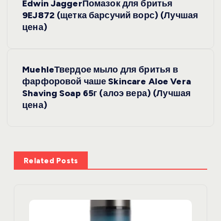
Edwin JaggerПомазок для бритья
а
9EJ872 (щетка барсучий ворс) (Лучшая
цена)
в
и
MuehleТвердое мыло для бритья в
фарфоровой чаше Skincare Aloe Vera
г
Shaving Soap 65г (алоэ вера) (Лучшая
цена)
а
ц
и
Related Posts
я
п