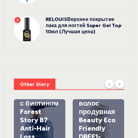
RELOUISВерхнее покрытие
5
лака для ногтей Super Gel Top
10мл (Лучшая цена)
УХОД ЗА
ВОЛОСАМИ
WelcosШа
мпунь для
УХОД ЗА
ВОЛОСАМИ
волос
Other Story
против
DewalЩетк
выпадения
а для
с биотином
волос
Forest
продувная
Story B7
Beauty Eco
Anti-Hair
Friendly
Loss
DBEF1-