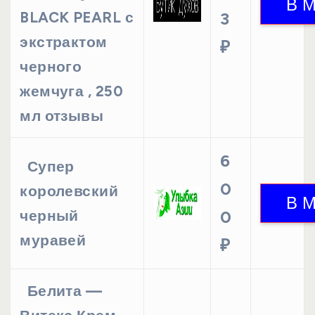
BLACK PEARL с
3
экстрактом
₽
черного
жемчуга , 250
мл отзывы
6
Супер
0
королевский
черный
0
муравей
₽
Белита —