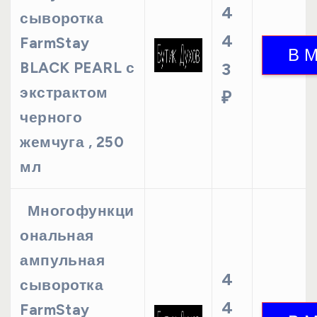
4
сыворотка
4
FarmStay
BLACK PEARL с
3
экстрактом
₽
черного
жемчуга , 250
мл
Многофункци
ональная
ампульная
4
сыворотка
4
FarmStay