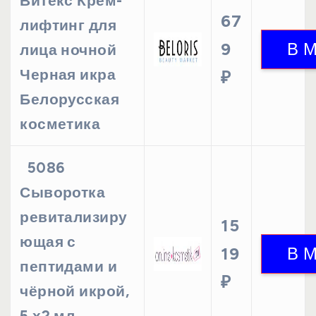
Витекс Крем-
67
лифтинг для
9
лица ночной
Черная икра
₽
Белорусская
косметика
5086
Сыворотка
ревитализиру
15
ющая с
19
пептидами и
₽
чёрной икрой,
5 х2 мл