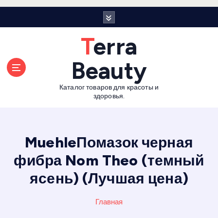
П
е
р
Terra
е
й
Beauty
т
и
Каталог товаров для красоты и
к
здоровья.
с
о
д
е
MuehleПомазок черная
р
фибра Nom Theo (темный
ж
а
ясень) (Лучшая цена)
н
и
Главная
ю