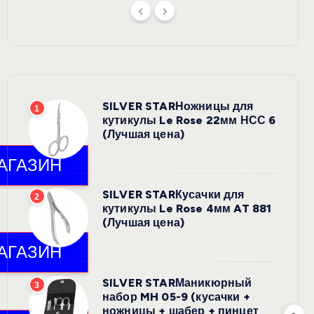
SILVER STARНожницы для
1
кутикулы Le Rose 22мм НСС 6
(Лучшая цена)
SILVER STARКусачки для
2
кутикулы Le Rose 4мм AT 881
(Лучшая цена)
SILVER STARМаникюрный
3
набор MH 05-9 (кусачки +
ножницы + шабер + пинцет