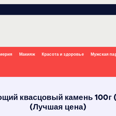
мерия
Макияж
Красота и здоровье
Мужская п
щий квасцовый камень 100г (
(Лучшая цена)