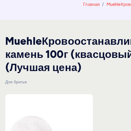
и
Главная
MuehleКров
ю
MuehleКровоостанавл
камень 100г (квасцовы
(Лучшая цена)
Для бритья