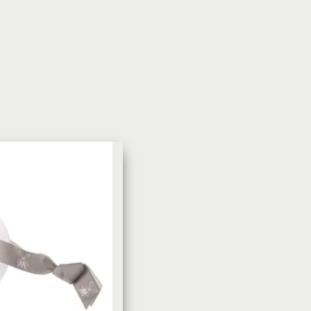
УХОД ЗА КОЖЕЙ
DoveКрем-мыло Кокосовое
молоко и лепестки жасмина Pu
Panpering Coconut Milk (Лучш
цена)