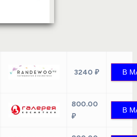
3240 ₽
800.00
₽