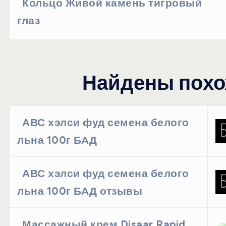
Кольцо Живой камень тигровый
глаз
Найдены похо
АВС хэлси фуд семена белого
льна 100г БАД
АВС хэлси фуд семена белого
льна 100г БАД отзывы
Массажный крем Disaar Rapid