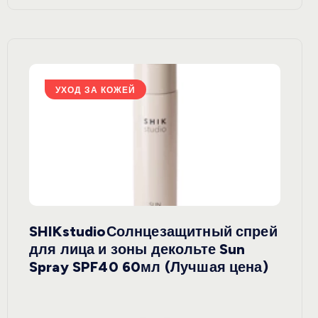
УХОД ЗА КОЖЕЙ
У
SHIKstudioСолнцезащитный спрей
Derm
rely
для лица и зоны декольте Sun
крем
ая
Spray SPF40 60мл (Лучшая цена)
зеле
SPF5