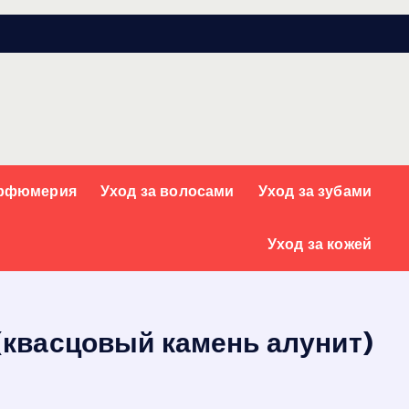
арфюмерия
Уход за волосами
Уход за зубами
Уход за кожей
квасцовый камень алунит)