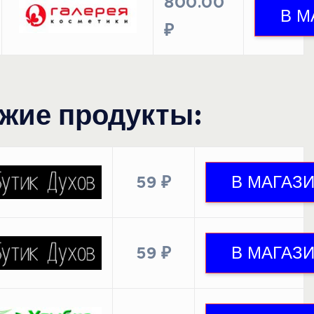
800.00
₽
жие продукты:
59 ₽
59 ₽