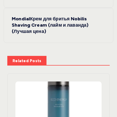
в
и
MondialКрем для бритья Nobilis
Shaving Cream (лайм и лаванда)
г
(Лучшая цена)
а
ц
Related Posts
и
я
п
о