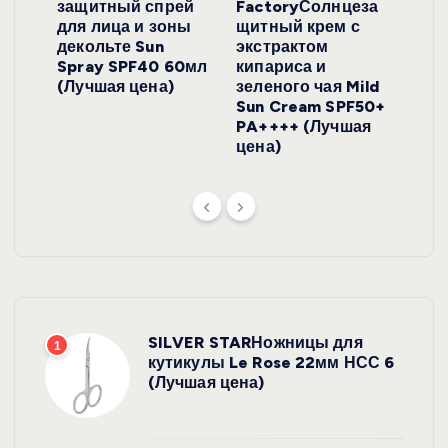
локо
защитный спрей
FactoryСолнцеза
ног
для лица и зоны
щитный крем с
пуд
y
декольте Sun
экстрактом
Prof
onut
Spray SPF40 60мл
кипариса и
Cre
ена)
(Лучшая цена)
зеленого чая Mild
(Лу
Sun Cream SPF50+
PA++++ (Лучшая
цена)
SILVER STARНожницы для
1
кутикулы Le Rose 22мм НСС 6
(Лучшая цена)