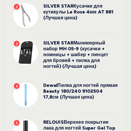
SILVER STARКусачки для
2
кутикулы Le Rose 4мм AT 881
(Лучшая цена)
SILVER STARМаникюрный
3
набор MH 05-9 (кусачки +
ножницы + шабер + пинцет
для бровей + пилка для
ногтей) (Лучшая цена)
DewalПилка для ногтей прямая
4
Beauty 180/240 9102504
17,8см (Лучшая цена)
RELOUISВерхнее покрытие
5
лака для ногтей Super Gel Top