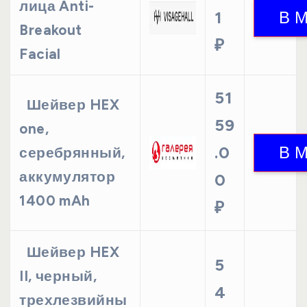
лица Anti-
1
Breakout
₽
Facial
51
Шейвер HEX
59
one,
.0
серебрянный,
аккумулятор
0
1400 mAh
₽
Шейвер HEX
5
II, черный,
4
трехлезвийны