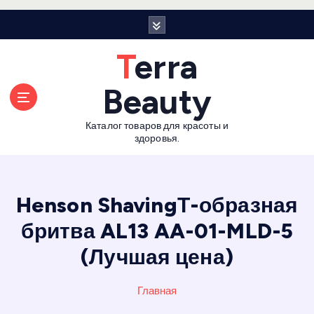
П
е
р
Terra
е
й
Beauty
т
и
Каталог товаров для красоты и
к
здоровья.
с
о
д
е
Henson ShavingТ-образная
р
бритва AL13 AA-01-MLD-5
ж
а
(Лучшая цена)
н
и
Главная
ю