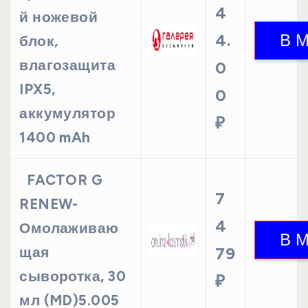
4
й ножевой
4.
блок,
влагозащита
0
IPX5,
0
аккумулятор
₽
1400 mAh
FACTOR G
7
RENEW-
4
Омолаживаю
щая
79
сыворотка, 30
₽
мл (MD)5.005