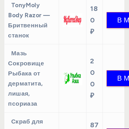
TonyMoly
18
Body Razor —
0
Бритвенный
₽
станок
Мазь
2
Сокровище
0
Рыбака от
дерматита,
0
лишая,
₽
псориаза
Скраб для
87