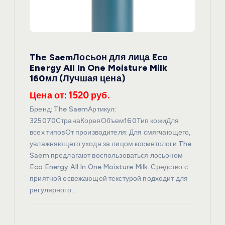
з
а
п
The SaemЛосьон для лица Eco
Energy All In One Moisture Milk
и
160мл (Лучшая цена)
Цена от: 1520 руб.
с
Бренд: The SaemАртикул:
я
325070СтранаКореяОбъем160Тип кожиДля
всех типовОт производителя: Для смягчающего,
увлажняющего ухода за лицом косметологи The
м
Saem предлагают воспользоваться лосьоном
Eco Energy All In One Moisture Milk. Средство с
приятной освежающей текстурой подходит для
регулярного…