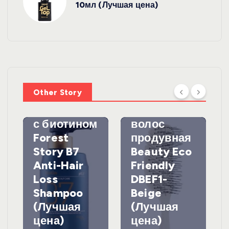
10мл (Лучшая цена)
УХОД ЗА
ВОЛОСАМИ
WelcosШа
мпунь для
УХОД ЗА
ВОЛОСАМИ
волос
Other Story
против
DewalЩетк
выпадения
а для
с биотином
волос
Forest
продувная
Story B7
Beauty Eco
Anti-Hair
Friendly
Loss
DBEF1-
Shampoo
Beige
(Лучшая
(Лучшая
цена)
цена)