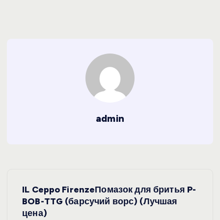
admin
Н
IL Ceppo FirenzeПомазок для бритья P-
а
BOB-TTG (барсучий ворс) (Лучшая
цена)