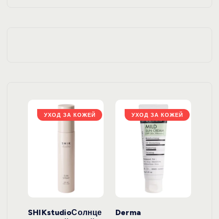
ЖЕЙ
УХОД ЗА КОЖЕЙ
УХОД ЗА КОЖЕЙ
ло
SHIKstudioСолнце
Derma
Ara