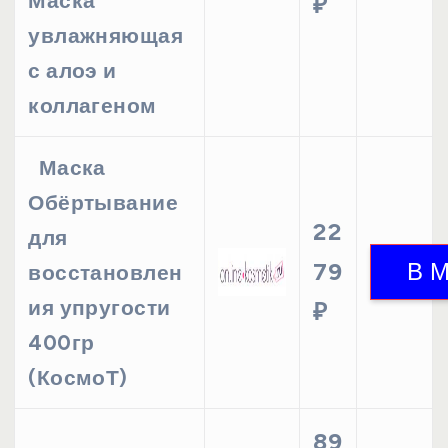
Маска
₽
увлажняющая
с алоэ и
коллагеном
Маска
Обёртывание
22
для
79
восстановлен
ия упругости
₽
400гр
(КосмоТ)
89