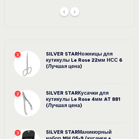
SILVER STARНожницы для
1
кутикулы Le Rose 22мм НСС 6
(Лучшая цена)
SILVER STARКусачки для
2
кутикулы Le Rose 4мм AT 881
(Лучшая цена)
SILVER STARМаникюрный
3
набор MH 05-9 (кусачки +