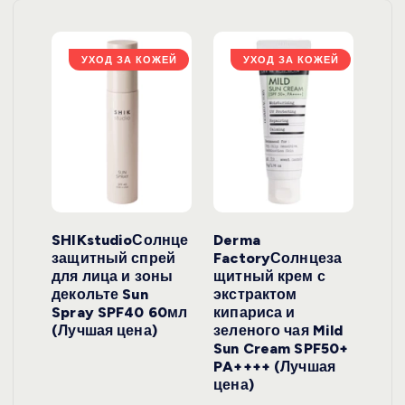
ЖЕЙ
УХОД ЗА КОЖЕЙ
УХОД ЗА КОЖЕЙ
ло
SHIKstudioСолнце
Derma
Ara
локо
защитный спрей
FactoryСолнцеза
ног
для лица и зоны
щитный крем с
пуд
y
декольте Sun
экстрактом
Prof
onut
Spray SPF40 60мл
кипариса и
Cre
ена)
(Лучшая цена)
зеленого чая Mild
(Лу
Sun Cream SPF50+
PA++++ (Лучшая
цена)