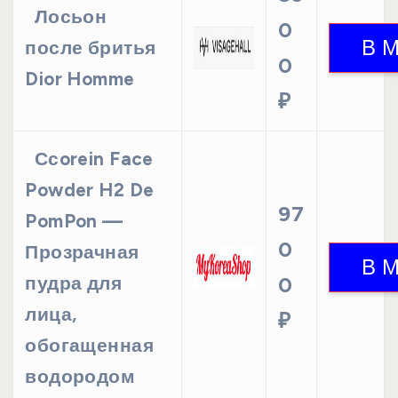
Лосьон
0
после бритья
0
Dior Homme
₽
Ссorein Face
Powder H2 De
97
PomPon —
0
Прозрачная
пудра для
0
лица,
₽
обогащенная
водородом