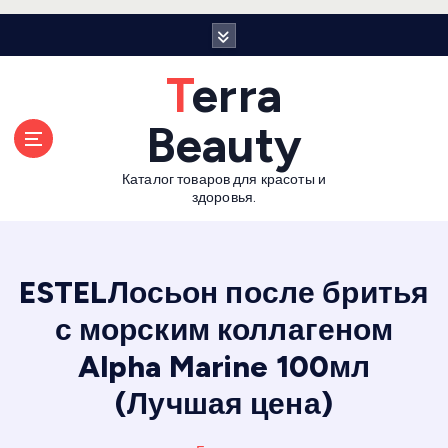
П
е
р
Terra
е
й
Beauty
т
и
Каталог товаров для красоты и
к
здоровья.
с
о
д
е
ESTELЛосьон после бритья
р
с морским коллагеном
ж
а
Alpha Marine 100мл
н
и
(Лучшая цена)
ю