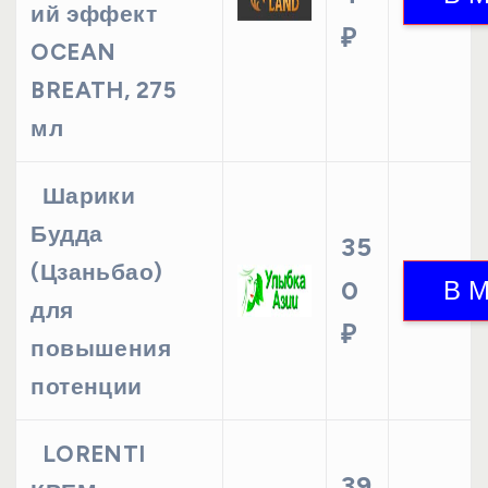
ий эффект
₽
OCEAN
BREATH, 275
мл
Шарики
Будда
35
(Цзаньбао)
0
для
₽
повышения
потенции
LORENTI
39