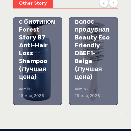
Other Story
против
DewalЩетк
выпадения
а для
с биотином
волос
Forest
продувная
Story B7
Beauty Eco
Anti-Hair
Friendly
Loss
DBEF1-
Shampoo
Beige
(Лучшая
(Лучшая
цена)
цена)
admin
admin
16 мая, 2026
16 мая, 2026