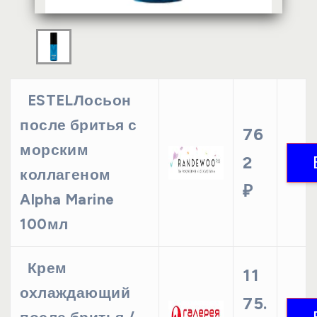
ESTELЛосьон
после бритья с
76
морским
2
коллагеном
₽
Alpha Marine
100мл
Крем
11
охлаждающий
75.