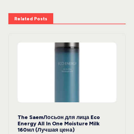
ц
и
Related Posts
я
п
о
з
а
п
The SaemЛосьон для лица Eco
и
Energy All In One Moisture Milk
160мл (Лучшая цена)