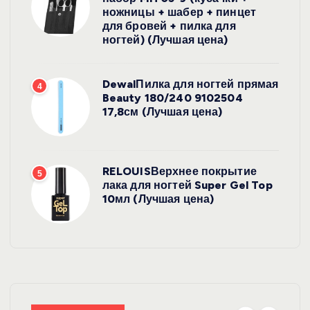
ножницы + шабер + пинцет
для бровей + пилка для
ногтей) (Лучшая цена)
DewalПилка для ногтей прямая
4
Beauty 180/240 9102504
17,8см (Лучшая цена)
RELOUISВерхнее покрытие
5
лака для ногтей Super Gel Top
10мл (Лучшая цена)
УХОД ЗА
ВОЛОСАМИ
WelcosШа
мпунь для
УХОД ЗА
ВОЛОСАМИ
волос