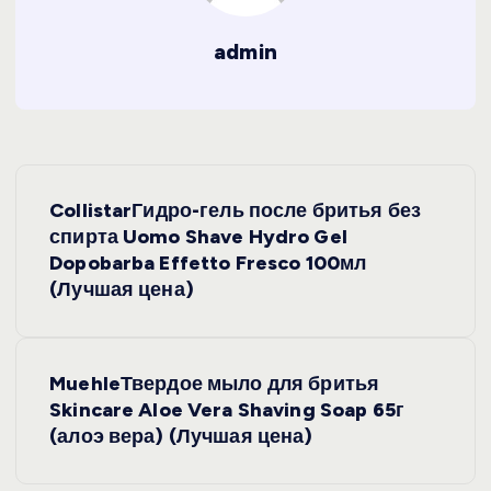
admin
Н
CollistarГидро-гель после бритья без
а
спирта Uomo Shave Hydro Gel
Dopobarba Effetto Fresco 100мл
в
(Лучшая цена)
и
MuehleТвердое мыло для бритья
г
Skincare Aloe Vera Shaving Soap 65г
(алоэ вера) (Лучшая цена)
а