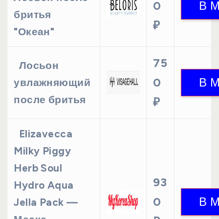
0
бритья
₽
"Океан"
75
Лосьон
0
увлажняющий
после бритья
₽
Elizavecca
Milky Piggy
Herb Soul
93
Hydro Aqua
0
Jella Pack —