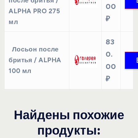
после бритья /
00
ALPHA PRO 275
₽
мл
83
Лосьон после
0.
бритья / ALPHA
00
100 мл
₽
Найдены похожие
продукты: