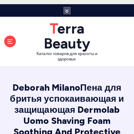
П
е
р
Terra
е
й
Beauty
т
и
Каталог товаров для красоты и
к
здоровья.
с
о
д
е
Deborah MilanoПена для
р
бритья успокаивающая и
ж
а
защищающая Dermolab
н
и
Uomo Shaving Foam
ю
Soothing And Protective