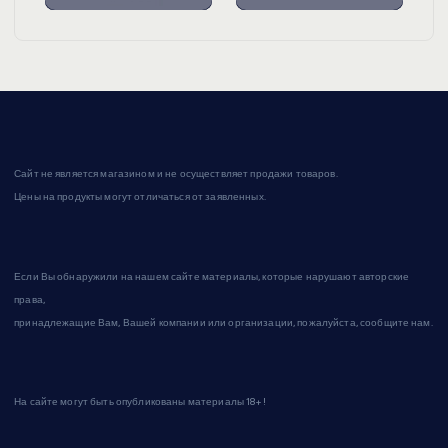
Сайт не является магазином и не осуществляет продажи товаров.
Цены на продукты могут отличаться от заявленных.
Если Вы обнаружили на нашем сайте материалы, которые нарушают авторские
права,
принадлежащие Вам, Вашей компании или организации, пожалуйста, сообщите нам.
На сайте могут быть опубликованы материалы 18+!