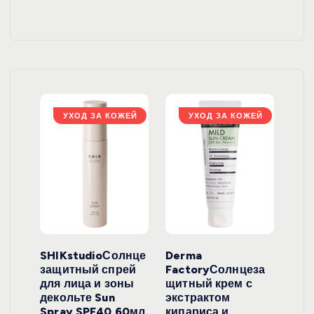
ЖЕЙ
УХОД ЗА КОЖЕЙ
УХОД ЗА КОЖЕЙ
ло
SHIKstudioСолнце
Derma
Ara
локо
защитный спрей
FactoryСолнцеза
ног
для лица и зоны
щитный крем с
пуд
y
декольте Sun
экстрактом
Prof
onut
Spray SPF40 60мл
кипариса и
Cre