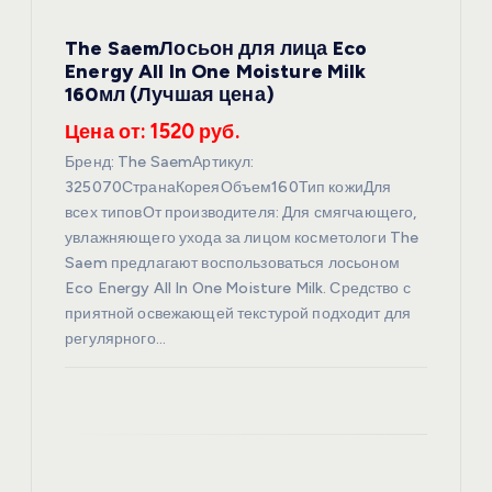
а
The SaemЛосьон для лица Eco
п
Energy All In One Moisture Milk
160мл (Лучшая цена)
и
Цена от: 1520 руб.
с
Бренд: The SaemАртикул:
325070СтранаКореяОбъем160Тип кожиДля
я
всех типовОт производителя: Для смягчающего,
увлажняющего ухода за лицом косметологи The
Saem предлагают воспользоваться лосьоном
м
Eco Energy All In One Moisture Milk. Средство с
приятной освежающей текстурой подходит для
регулярного…