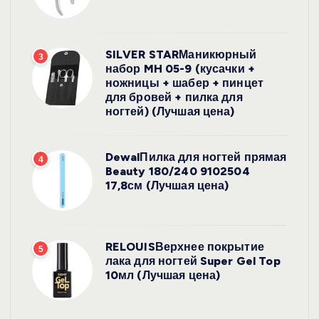
SILVER STARМаникюрный
3
набор MH 05-9 (кусачки +
ножницы + шабер + пинцет
для бровей + пилка для
ногтей) (Лучшая цена)
DewalПилка для ногтей прямая
4
Beauty 180/240 9102504
17,8см (Лучшая цена)
RELOUISВерхнее покрытие
5
лака для ногтей Super Gel Top
10мл (Лучшая цена)
УХОД ЗА
ВОЛОСАМИ