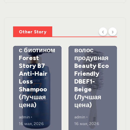
WelcosШа
мпунь для
УХОД ЗА
ВОЛОСАМИ
волос
Other Story
против
DewalЩетк
выпадения
а для
с биотином
волос
Forest
продувная
Story B7
Beauty Eco
Anti-Hair
Friendly
Loss
DBEF1-
Shampoo
Beige
(Лучшая
(Лучшая
цена)
цена)
admin
admin
16 мая, 2026
16 мая, 2026