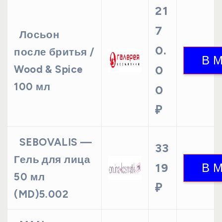
21
7
Лосьон
0.
после бритья /
Wood & Spice
0
100 мл
0
₽
SEBOVALIS —
33
Гель для лица
19
50 мл
₽
(MD)5.002