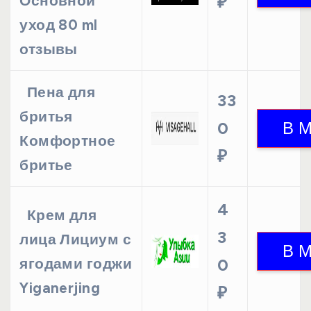
Основной
₽
уход 80 ml
отзывы
Пена для
33
бритья
0
Комфортное
₽
бритье
4
Крем для
3
лица Лициум с
ягодами годжи
0
Yiganerjing
₽