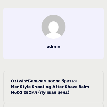
admin
Н
OstwintБальзам после бритья
а
MenStyle Shooting After Shave Balm
No02 250мл (Лучшая цена)
в